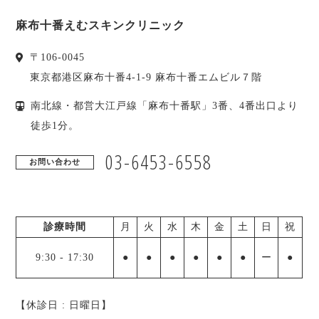
麻布十番えむスキンクリニック
〒
106-0045
東京都
港区
麻布十番4-1-9 麻布十番エムビル７階
南北線・都営大江戸線「麻布十番駅」3番、4番出口より
徒歩1分。
03-6453-6558
お問い合わせ
診療時間
月
火
水
木
金
土
日
祝
9:30
-
17:30
●
●
●
●
●
●
ー
●
【休診日 : 日曜日
】